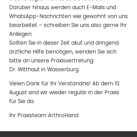
Darüber hinaus werden auch E-Mails und
WhatsApp-Nachrichten wie gewohnt von uns
bearbeitet – schreiben Sie uns also gerne Ihr
Beispielbeitrag 1
Anliegen.
Sollten Sie in dieser Zeit akut und dringend
Lorem ipsum dolor sit amet, consetetur
ärztliche Hilfe benötigen, wenden Sie sich
sadipscing elitr, sed [...]
bitte an unsere Praxisvertretung:
Dr. Witthaut in Wasserburg.
By
admin
|
Mai 7, 2026
|
Uncategorized
|
0 Comments
Read More
Vielen Dank für Ihr Verständnis! Ab dem 10.
August sind wir wieder regulär in der Praxis
für Sie da.
Ihr Praxisteam ArthroHand