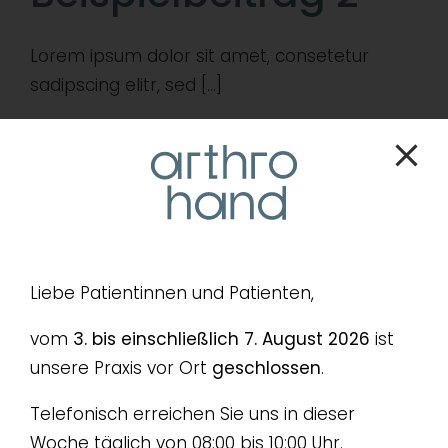
Lorem ipsum dolor sit amet, consetetur
sadipscing elitr, sed [...]
By
admin
|
Mai 7, 2026
|
Uncategorized
|
0 Comments
Read More
Liebe Patientinnen und Patienten,
vom
3. bis einschließlich 7. August 2026
ist
unsere Praxis vor Ort
geschlossen
.
Telefonisch erreichen Sie uns in dieser
Woche täglich von 08:00 bis 10:00 Uhr.